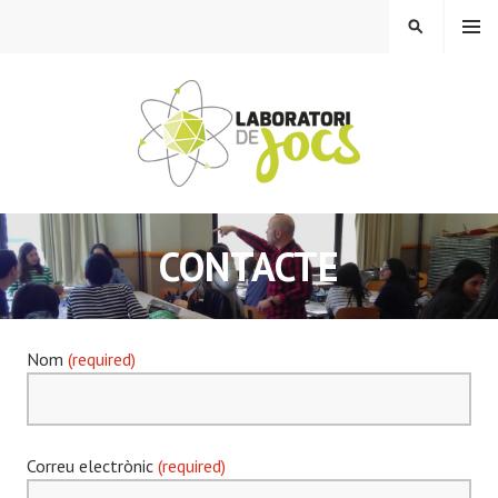
Skip
MENU
SEARCH
to
content
LABORATORI DE JOCS
CONTACTE
Nom
(required)
Correu electrònic
(required)