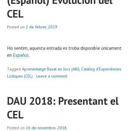
CEL
Posted on
2 de febrer, 2019
b
y
À
Ho sentim, aquesta entrada es troba disponible únicament
l
en
Español
.
e
x
Tagged
Aprenentatge Basat en Jocs (ABJ)
C
,
Catàleg d'Experiències
Lúdiques (CEL)
Leave a comment
a
r
a
DAU 2018: Presentant el
m
é
CEL
Posted on
26 de novembre, 2018
b