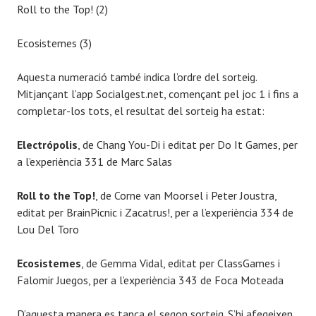
Roll to the Top! (2)
Ecosistemes (3)
Aquesta numeració també indica l’ordre del sorteig.
Mitjançant l’app Socialgest.net, començant pel joc 1 i fins a
completar-los tots, el resultat del sorteig ha estat:
Electrópolis
, de Chang You-Di i editat per Do It Games, per
a l’experiència 331 de Marc Salas
Roll to the Top!
, de Corne van Moorsel i Peter Joustra,
editat per BrainPicnic i Zacatrus!, per a l’experiència 334 de
Lou Del Toro
Ecosistemes
, de Gemma Vidal, editat per ClassGames i
Falomir Juegos, per a l’experiència 343 de Foca Moteada
D’aquesta manera es tanca el segon sorteig. S’hi afegeixen