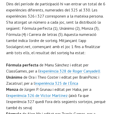
Dins del període de participació hi van entrar un total de 6
experiències diferents, numerades del 325 al 330. Les
experiències 326 i 327 corresponen a la mateixa persona.
S’ha atorgat un número a cada joc, sent la distribució la
següent: Fórmula perfecta (1), Unánimo (2), Monza (3),
Fórmula (4) i Carrera de letras (5). Aquesta numeració
també indica l’ordre de sorteig. Mitjançant l’app
Socialgest.net, començant amb el joc 1 fins a finalitzar
amb tots ells, el resultat del sorteig ha estat:
Fórmula perfecta
de Manu Sánchez i editat per
ClassGames, per a l’
experiència 328 de Roger Canyadell
Unánimo
de Ora i Theo Coster i editat per BrainPicnic i
Zacatrus!, per a l’
experiència 325 de l’Èrica
Monza
de Jürgen P. Grunau i editat per Haba, per a
l’
experiència 326 de Víctor Martínez
(això fa que
l’experiència 327 quedi fora dels següents sortejos, perquè
també és seva)
Fórmula
de Alon Nir i editat per Tranjis Games, per a