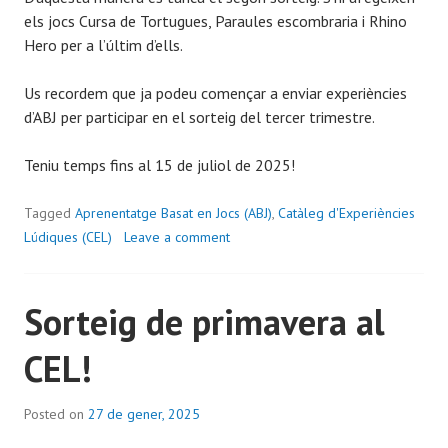
els jocs Cursa de Tortugues, Paraules escombraria i Rhino
Hero per a l’últim d’ells.
Us recordem que ja podeu començar a enviar experiències
d’ABJ per participar en el sorteig del tercer trimestre.
Teniu temps fins al 15 de juliol de 2025!
Tagged
Aprenentatge Basat en Jocs (ABJ)
,
Catàleg d'Experiències
Lúdiques (CEL)
Leave a comment
Sorteig de primavera al
CEL!
Posted on
27 de gener, 2025
b
y