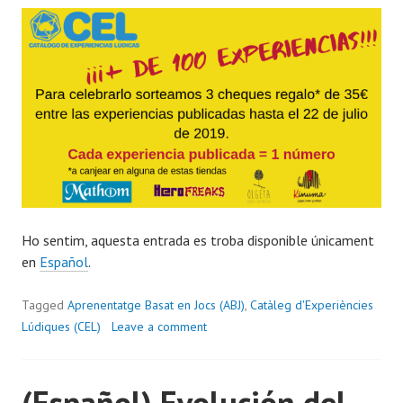
À
l
e
x
C
a
r
a
m
é
Ho sentim, aquesta entrada es troba disponible únicament
en
Español
.
Tagged
Aprenentatge Basat en Jocs (ABJ)
,
Catàleg d'Experiències
Lúdiques (CEL)
Leave a comment
(Español) Evolución del