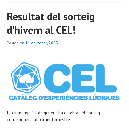
Resultat del sorteig
d’hivern al CEL!
Posted on
14 de gener, 2025
b
y
D
a
v
i
d
S
a
s
t
El diumenge 12 de gener s’ha celebrat el sorteig
r
corresponent al primer trimestre.
e