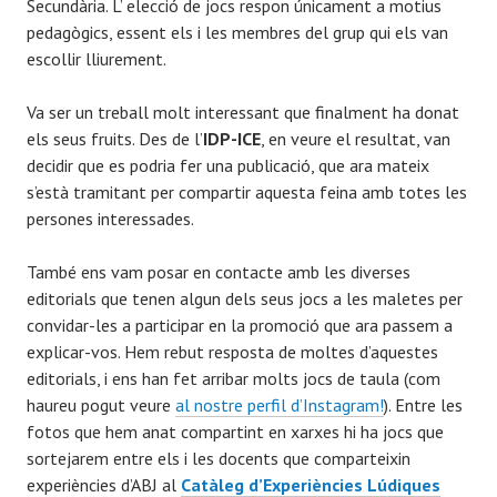
Secundària. L’ elecció de jocs respon únicament a motius
pedagògics, essent els i les membres del grup qui els van
escollir lliurement.
Va ser un treball molt interessant que finalment ha donat
els seus fruits. Des de l’
IDP-ICE
, en veure el resultat, van
decidir que es podria fer una publicació, que ara mateix
s’està tramitant per compartir aquesta feina amb totes les
persones interessades.
També ens vam posar en contacte amb les diverses
editorials que tenen algun dels seus jocs a les maletes per
convidar-les a participar en la promoció que ara passem a
explicar-vos. Hem rebut resposta de moltes d’aquestes
editorials, i ens han fet arribar molts jocs de taula (com
haureu pogut veure
al nostre perfil d’Instagram!
). Entre les
fotos que hem anat compartint en xarxes hi ha jocs que
sortejarem entre els i les docents que comparteixin
experiències d’ABJ al
Catàleg d’Experiències Lúdiques