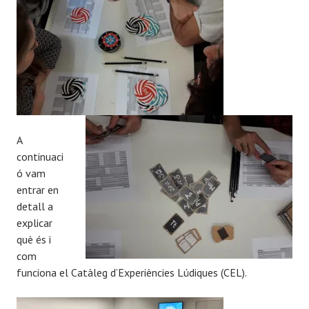
A
continuaci
ó vam
entrar en
detall a
explicar
què és i
com
funciona el Catàleg d’Experiències Lúdiques (CEL).