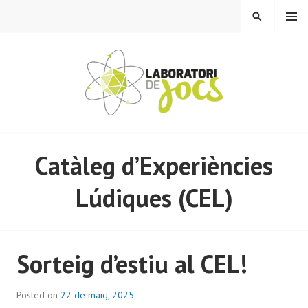
Skip
MENU
SEARCH
to
content
LABORATORI DE JOCS
Catàleg d’Experiències
Lúdiques (CEL)
Sorteig d’estiu al CEL!
Posted on
22 de maig, 2025
b