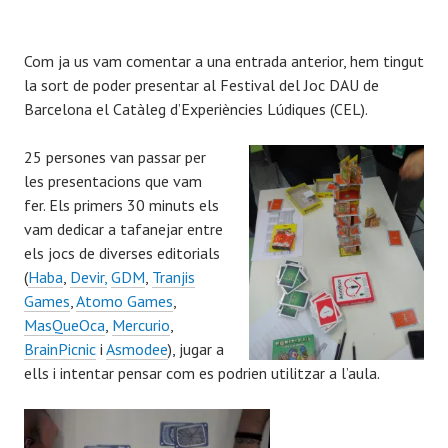
y
À
Com ja us vam comentar a una entrada anterior, hem tingut
l
la sort de poder presentar al Festival del Joc DAU de
e
Barcelona el Catàleg d’Experiències Lúdiques (CEL).
x
C
25 persones van passar per
a
les presentacions que vam
r
fer. Els primers 30 minuts els
a
vam dedicar a tafanejar entre
m
els jocs de diverses editorials
é
(
Haba
,
Devir,
GDM
,
Tranjis
Games
,
Atomo Games
,
MasQueOca
,
Mercurio
,
BrainPicnic
i
Asmodee
), jugar a
ells i intentar pensar com es podrien utilitzar a l’aula.