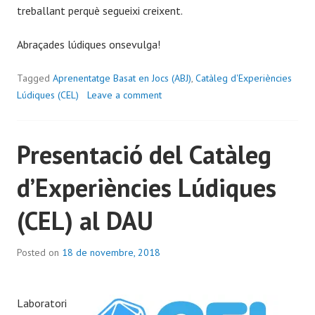
treballant perquè segueixi creixent.
Abraçades lúdiques onsevulga!
Tagged
Aprenentatge Basat en Jocs (ABJ)
,
Catàleg d'Experiències
Lúdiques (CEL)
Leave a comment
Presentació del Catàleg
d’Experiències Lúdiques
(CEL) al DAU
Posted on
18 de novembre, 2018
b
y
À
Laboratori
l