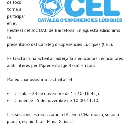
de Jocs
e
torna a
x
participar
C
en el
a
Festival del Joc DAU de Barcelona. En aquesta edició amb
r
la
a
presentació del Catàleg d’Experiències Lúdiques (CEL).
m
é
Es tracta d’una activitat adreçada a educadors i educadores
amb interès per l’Aprenentatge Basat en Jocs.
Podeu triar assistir a l’activitat el:
Dissabte 24 de novembre de 15:30-16:45, o
Diumenge 25 de novembre de 10:00-11:30.
Les sessions es realitzaran a l’Ateneu L’Harmonia, segona
planta, espaio Lluís Maria Xirinacs.