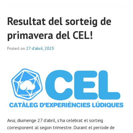
Resultat del sorteig de
primavera del CEL!
Posted on
27 d'abril, 2025
b
y
D
a
v
i
d
S
a
s
t
Avui, diumenge 27 d’abril, s’ha celebrat el sorteig
r
corresponent al segon trimestre. Durant el període de